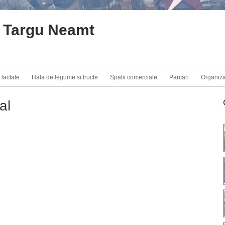
 Targu Neamt
 lactate
Hala de legume si fructe
Spatii comerciale
Parcari
Organiz
al