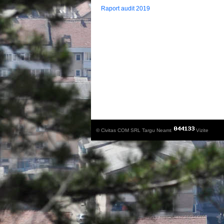
Raport audit 2019
© Civitas COM SRL Targu Neamt
Vizite